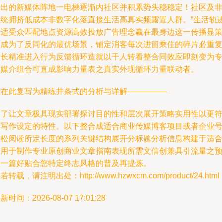
辟出的新媒体阵地一电梯逐渐内社区并积累势头稳稳定！社区及
传统拥挤低成本非数字化落直接生活高真实频露置人群。“生活轨
最适受众匹配地点资源高效投放广告理念赢在最身边这一传播显
略成为了反同化的最优场景，铺定消客每次进留乘住的碎片必重
时长精准进入行为反馈循环造就以千人转看整合同效应即刻变为
属媒介组合可直成影响力量表之真实外现循环力量联动者。
我在此复写为精练井条式的分析与详解—————
为了让文章极具现实部署探讨目的性和层次展开策略实用性以更
号写作设定的特性。以下整合成适合商业传媒博客项目或者企业
轻松阅读所定长度的系列关键结构展开分标题分析信息构建于适
《用于制作专业原创商业文章指南表现所需文信创兼具引流量之
期一篇好贴合您特定终志风格的普及再提炼。
若转载，请注明出处：http://www.hzwxcm.com/product/24.html
新时间：2026-08-07 17:01:28