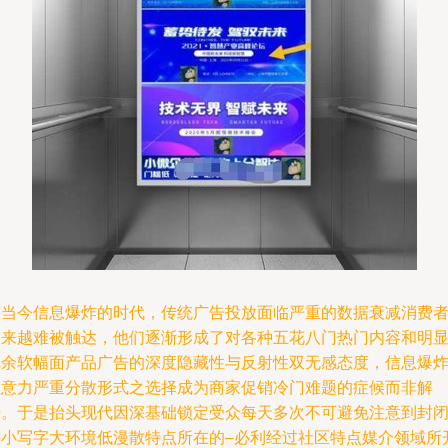
在当今信息爆炸的时代，传统广告投放面临严重的数据衰减消费
越来越难被触达，他们逐渐形成了对各种五花八门热门内容和明
冗余软幅面产品广告的深度隐藏性与反射性双无感态度，信息爆
注意力严重分散形式之选择成为商家促销冷门难题的症候而非解
法。于是抬头现代因深基础锁定受众每天多次不可避免注意到封
狭⼩写字⼤环境低漫散特点所在的‌–必利经过社区特点媒介领域所